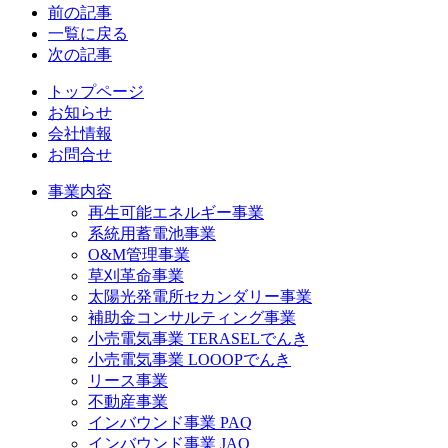
前の記事
一覧に戻る
次の記事
トップページ
お知らせ
会社情報
お問合せ
事業内容
再生可能エネルギー事業
系統用蓄電池事業
O&M管理事業
草刈革命事業
太陽光発電所セカンダリー事業
補助金コンサルティング事業
小売電気事業 TERASELでんき
小売電気事業 LOOOPでんき
リース事業
不動産事業
インバウンド事業 PAQ
インバウンド事業 JAQ