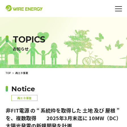
TOPICS
お知らせ
TOP
再エネ事業
Notice
再エネ事業
非FIT電源 の “ 系統枠を取得した 土地 及び 屋根 ”
を、複数取得 2025年3月末迄に 10MW（DC）
太陽光発電の新規開発を計画