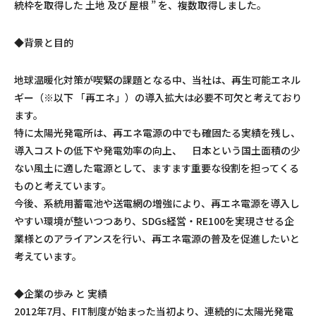
統枠を取得した 土地 及び 屋根 ” を、複数取得しました。
◆背景と目的
地球温暖化対策が喫緊の課題となる中、当社は、再生可能エネル
ギー（※以下 「再エネ」）の導入拡大は必要不可欠と考えており
ます。
特に太陽光発電所は、再エネ電源の中でも確固たる実績を残し、
導入コストの低下や発電効率の向上、 日本という国土面積の少
ない風土に適した電源として、ますます重要な役割を担ってくる
ものと考えています。
今後、系統用蓄電池や送電網の増強により、再エネ電源を導入し
やすい環境が整いつつあり、SDGs経営・RE100を実現させる企
業様とのアライアンスを行い、再エネ電源の普及を促進したいと
考えています。
◆企業の歩み と 実績
2012年7月、FIT制度が始まった当初より、連続的に太陽光発電