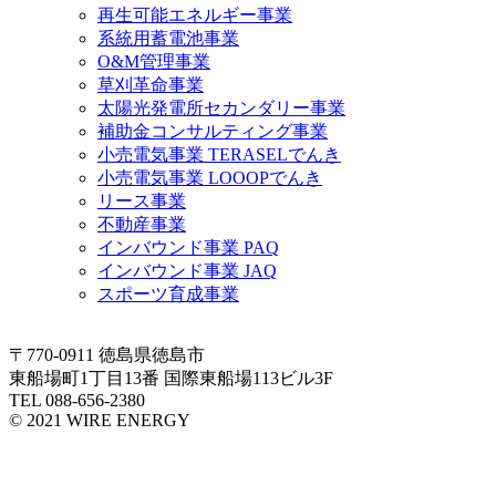
再生可能エネルギー事業
系統用蓄電池事業
O&M管理事業
草刈革命事業
太陽光発電所セカンダリー事業
補助金コンサルティング事業
小売電気事業 TERASELでんき
小売電気事業 LOOOPでんき
リース事業
不動産事業
インバウンド事業 PAQ
インバウンド事業 JAQ
スポーツ育成事業
〒770-0911 徳島県徳島市
東船場町1丁目13番 国際東船場113ビル3F
TEL 088-656-2380
© 2021 WIRE ENERGY